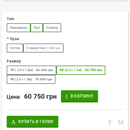
Тип
Пирамида
Пул
Снукер
Луза
Сетка
С выкатом
(+1 400 грн)
Размер
7Ф ( 2.0 х 1.0м)
56 450 грн
8Ф (2.2 х 1.1м)
60 750 грн
9Ф (2.6 х 1.3м)
75 550 грн
60 750 грн
Цена:
В КОРЗИНУ
КУПИТЬ В 1 КЛИК