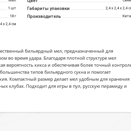
Мел
Цвет
Сини
1 шт
Габариты упаковки
2,4 х 2,4 х 2,4 
18 г
Производитель
Кита
,4 х 2,4 см
ачественный бильярдный мел, предназначенный для
ом во время удара. Благодаря плотной структуре мел
ая вероятность кикса и обеспечивая более точный контрол
 большинства типов бильярдного сукна и помогает
ия. Компактный размер делает мел удобным для хранения
ных клубах. Подходит для игры в пул, русскую пирамиду и