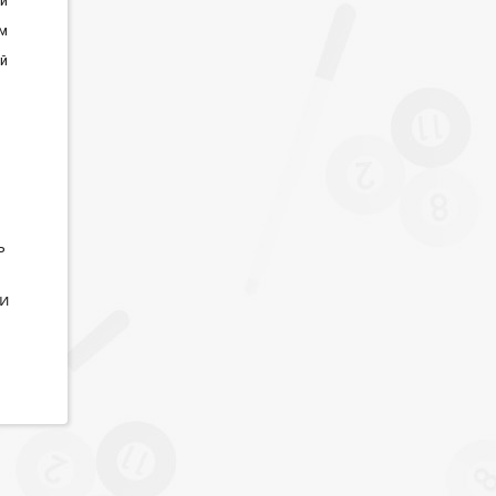
й
см
й
ь
 и