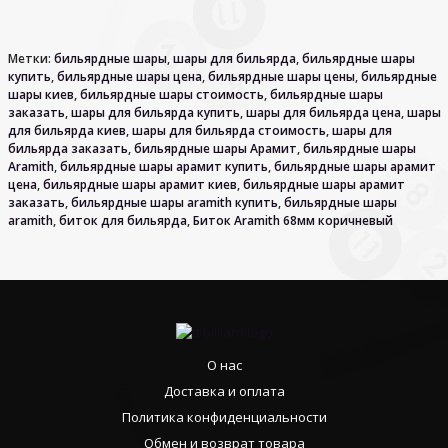
Метки:
бильярдные шары
,
шары для бильярда
,
бильярдные шары
купить
,
бильярдные шары цена
,
бильярдные шары цены
,
бильярдные
шары киев
,
бильярдные шары стоимость
,
бильярдные шары
заказать
,
шары для бильярда купить
,
шары для бильярда цена
,
шары
для бильярда киев
,
шары для бильярда стоимость
,
шары для
бильярда заказать
,
бильярдные шары Арамит
,
бильярдные шары
Aramith
,
бильярдные шары арамит купить
,
бильярдные шары арамит
цена
,
бильярдные шары арамит киев
,
бильярдные шары арамит
заказать
,
бильярдные шары aramith купить
,
бильярдные шары
aramith
,
биток для бильярда
,
Биток Aramith 68мм коричневый
О нас
Доставка и оплата
Политика конфиденциальности
Обмен и возврат товара