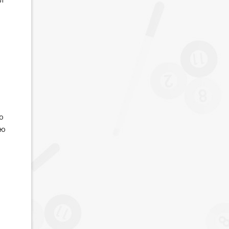
ул
о
ую