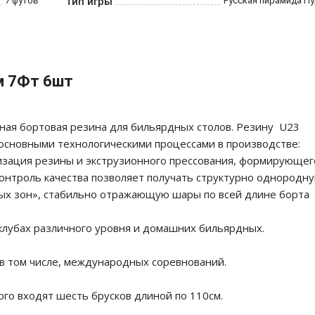
7 футов
Тип игры
Русская пирамида П
м 7Фт 6шт
нная бортовая резина для бильярдных столов. Резину U23
основными технологическими процессами в производстве:
анизация резины и экструзионного прессования, формирующег
контроль качества позволяет получать структурно однородн
твых зон», стабильно отражающую шары по всей длине борта
клубах различного уровня и домашних бильярдных.
в том числе, международных соревнований.
ого входят шесть брусков длиной по 110см.