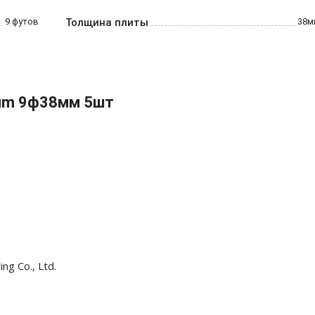
9 футов
Толщина плиты
38м
ium 9ф38мм 5шт
ng Co., Ltd.