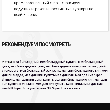
профессиональный спорт, спонсируя
ведущих игроков и престижные турниры по
всей Европе.
РЕКОМЕНДУЕМ ПОСМОТРЕТЬ
Метки:
мел бильярдный
,
мел бильярдный купить
,
мел бильярдный
цена
,
мел бильярдный цены
,
мел бильярдный киев
,
мел бильярдный
стоимость
,
мел бильярдный заказать
,
мел для бильярдного кия
,
мел
для бильярда
,
мел для кия
,
купить мел для кия
,
мел для кия super
diamond
,
мел для кия цена
,
купить мел для бильярдного кия
,
мел для
кия купить в Украине
,
мел для кия купить Киев
,
синий мел для кия
,
мел NIR Super Pro купить
,
мел NIR Super Pro заказать
,