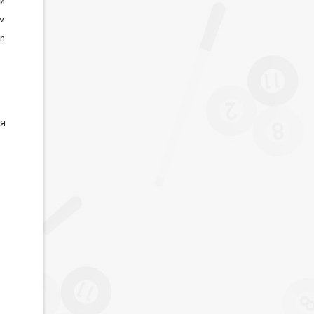
й
см
n
я