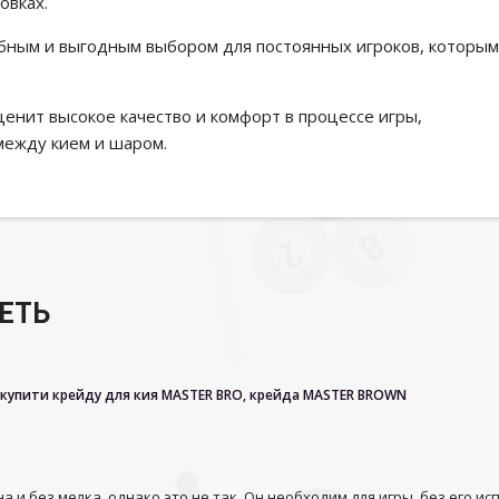
овках.
добным и выгодным выбором для постоянных игроков, которым
ценит высокое качество и комфорт в процессе игры,
между кием и шаром.
ЕТЬ
купити крейду для кия MASTER BRO
,
крейда MASTER BROWN
а и без мелка, однако это не так. Он необходим для игры, без его и