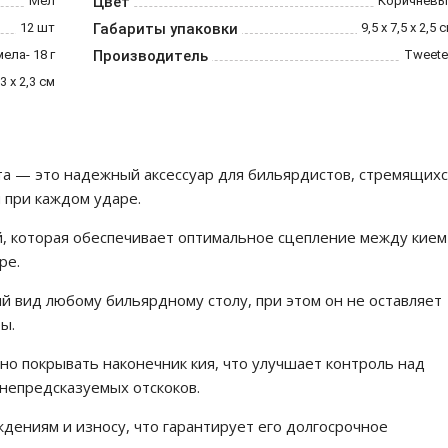
Мел
Цвет
Коричневы
12 шт
Габариты упаковки
9,5 х 7,5 х 2,5 
мела- 18 г
Производитель
Tweete
,3 х 2,3 см
а — это надежный аксессуар для бильярдистов, стремящихс
 при каждом ударе.
, которая обеспечивает оптимальное сцепление между кием
ре.
й вид любому бильярдному столу, при этом он не оставляет
ы.
но покрывать наконечник кия, что улучшает контроль над
непредсказуемых отскоков.
дениям и износу, что гарантирует его долгосрочное