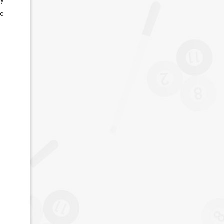
ку
ec