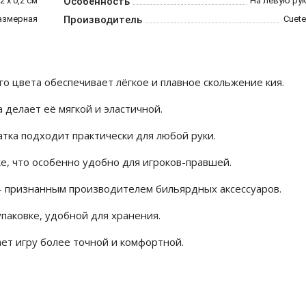
2 х 0,2 см
Особенность
На левую ру
азмерная
Производитель
Cuet
го цвета обеспечивает лёгкое и плавное скольжение кия.
 делает её мягкой и эластичной.
тка подходит практически для любой руки.
е, что особенно удобно для игроков-правшей.
— признанным производителем бильярдных аксессуаров.
паковке, удобной для хранения.
ет игру более точной и комфортной.