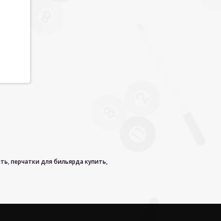
ить
,
перчатки для бильярда купить
,