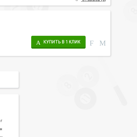
КУПИТЬ В 1 КЛИК
 г
н