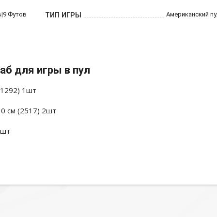
в|9 Футов
ТИП ИГРЫ
Американский пу
аб для игры в пул
(1292) 1шт
0 см (2517) 2шт
1шт