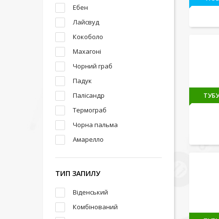
Ебен
Лайсвуд
Кокоболо
Махагоні
Чорний граб
Падук
ТУБУ
Палісандр
Термограб
Чорна пальма
Амарелло
ТИП ЗАПИЛУ
Віденський
Комбінований