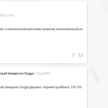
Код 1710
й с классическим венским запилом, выполненный из
 граб Амарілло Падук
Код 3000
раб Амарілло ПадукДерево: Чорний грабВага: 710-720