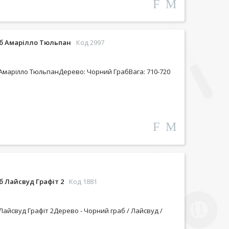
аб Амарілло Тюльпан
Код 2997
Амарілло ТюльпанДерево: Чорний ГрабВага: 710-720
б Лайсвуд Графіт 2
Код 1881
Лайсвуд Графіт 2Дерево - Чорний граб / Лайсвуд /