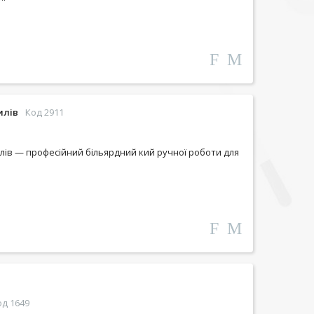
илів
Код 2911
лів — професійний більярдний кий ручної роботи для
од 1649