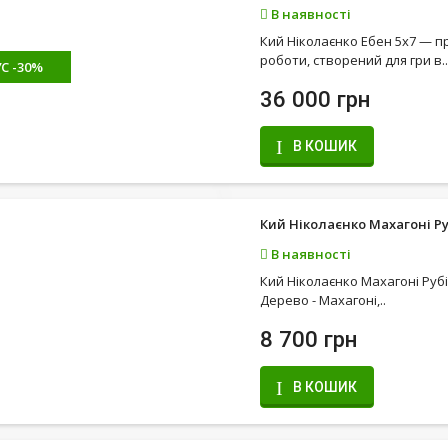
В наявності
Кий Ніколаєнко Ебен 5х7 — п
роботи, створений для гри в..
С -30%
36 000 грн
В КОШИК
Кий Ніколаєнко Махагоні Ру
В наявності
Кий Ніколаєнко Махагоні Рубі
Дерево - Махагоні,..
8 700 грн
В КОШИК