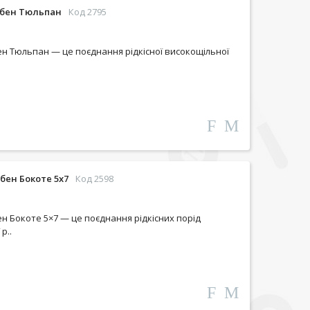
Ебен Тюльпан
Код 2795
н Тюльпан — це поєднання рідкісної високощільної
бен Бокоте 5х7
Код 2598
н Бокоте 5×7 — це поєднання рідкісних порід
р..