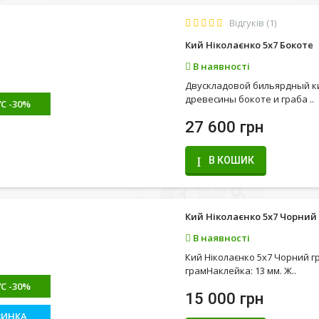
Відгуків (1)
Кий Ніколаєнко 5х7 Бокоте
В наявності
Двускладовой бильярдный ки
древесины бокоте и граба ..
С -30%
27 600 грн
В КОШИК
Кий Ніколаєнко 5х7 Чорний
В наявності
Кий Ніколаєнко 5х7 Чорний г
грамНаклейка: 13 мм. Ж..
С -30%
15 000 грн
ВИНКА