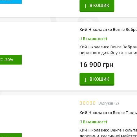
В КОШИК
Кий Ніколаєнко Венге Зебра
В наявності
Кий Ніколаєнко Венге Зебран
виразного дизайну та точних
С -30%
16 900 грн
В КОШИК
Відгуків (2)
Кий Ніколаєнко Венге Тюл
В наявності
Кий Ніколаєнко Венге Тюльп
деревини, класичної майстер