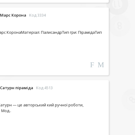
 Марс Корона
Код 3334
арс КоронаМатеріал: ПалисандрТип гри: ПірамідаТип
Сатурн піраміда
Код 4513
атурн — це авторський кий ручної роботи,
 Мод..