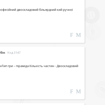
рофесійний двоскладовий більярдний кий ручної
бін
Код 3147
нТип гри – піраміда Кількість частин - Двоскладовий