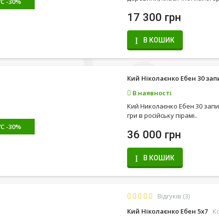
С -30%
17 300 грн
В КОШИК
Кий Ніколаєнко Ебен 30 зап
В наявності
Кий Николаєнко Ебен 30 запи
гри в російську пірамі..
С -30%
36 000 грн
В КОШИК
Відгуків (3)
Кий Ніколаєнко Ебен 5х7
К