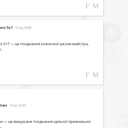
но 5х7
Код 2408
о 5×7 — це поєднання класичної школи майстра,
..
ьпан
Код 1644
ан — це вишукане поєднання щільної преміальної
..