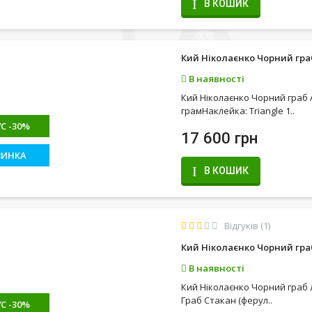
В КОШИК
Кий Ніколаєнко Чорний гр
В наявності
Кий Ніколаєнко Чорний граб 
грамНаклейка: Triangle 1..
С -30%
17 600 грн
ВИНКА
В КОШИК
Відгуків (1)
Кий Ніколаєнко Чорний гра
В наявності
Кий Ніколаєнко Чорний граб 
Граб Стакан (ферул..
С -30%