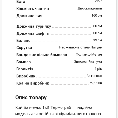
Вага
715 г
Кількість частин
Двоскладовий
Довжина кия
160 см
Довжина турняку
80 см
Довжина шафта
80 см
Баланс
39 см
Скрутка
Нержавіюча сталь|Латунь
Бандажне кільце бампера
Поліамід-Метал
Бампер
Зносостійка гума
Гарантія
1 рік
Виробник
Батченко
Країна виробник
Україна
Опис товару
Кий Батченко 1х3 Термограб — надійна
модель для російської піраміди, виготовлена