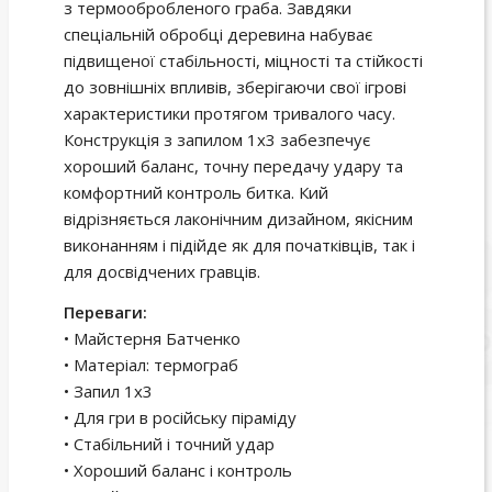
з термообробленого граба. Завдяки
спеціальній обробці деревина набуває
підвищеної стабільності, міцності та стійкості
до зовнішніх впливів, зберігаючи свої ігрові
характеристики протягом тривалого часу.
Конструкція з запилом 1х3 забезпечує
хороший баланс, точну передачу удару та
комфортний контроль битка. Кий
відрізняється лаконічним дизайном, якісним
виконанням і підійде як для початківців, так і
для досвідчених гравців.
Переваги:
• Майстерня Батченко
• Матеріал: термограб
• Запил 1х3
• Для гри в російську піраміду
• Стабільний і точний удар
• Хороший баланс і контроль