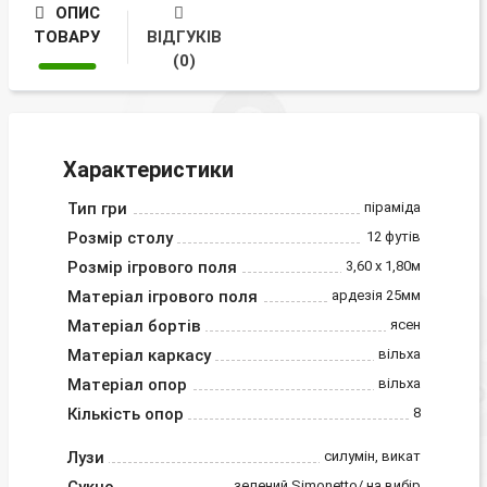
ОПИС
ТОВАРУ
ВІДГУКІВ
(0)
Характеристики
Тип гри
піраміда
Розмір столу
12 футів
Розмір ігрового поля
3,60 х 1,80м
Матеріал ігрового поля
ардезія 25мм
Матеріал бортів
ясен
Матеріал каркасу
вільха
Матеріал опор
вільха
Кількість опор
8
Лузи
силумін, викат
зелений Simonetto/ на вибір