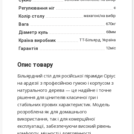
Сукно
Регулювання ніг
є
Колір столу
махагоні/на вибір
Вага
670кг
Діаметр куль
68мм
Країна виробник
ТТ-Більярд, Україна
Гарантія
12міс
Опис товару
Більярдний стіл для російської піраміди Сіріус
на ардезії з професійною гумою і корпусом з
натурального дерева — це надійне і точне
рішення для цінителів класичної гри і
стабільних ігрових характеристик. Модель
розроблена як для домашнього
використання, так і для комерційної
експлуатації, забезпечуючи високий рівень
комфорту, міцності і довговічності.