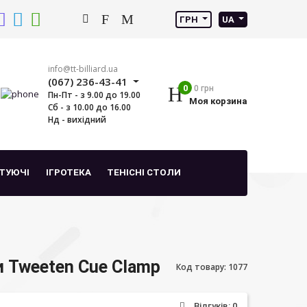
ГРН
UA
info@tt-billiard.ua
(067) 236-43-41
0
0 грн
Пн-Пт - з 9.00 до 19.00
Моя корзина
Сб - з 10.00 до 16.00
Нд - вихідний
ТУЮЧІ
ІГРОТЕКА
ТЕНІСНІ СТОЛИ
и Tweeten Cue Clamp
Код товару: 1077
Відгуків: 0