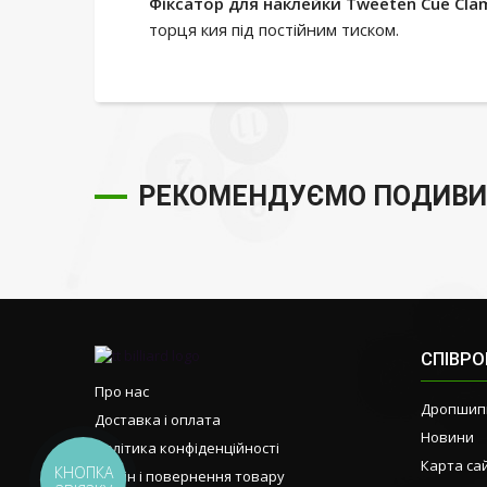
Фіксатор для наклейки Tweeten Cue Cla
торця кия під постійним тиском.
РЕКОМЕНДУЄМО ПОДИВИ
СПІВР
Про нас
Дропшип
Доставка і оплата
Новини
Політика конфіденційності
Карта са
КНОПКА
Обмін і повернення товару