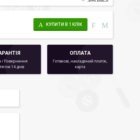
КУПИТИ В 1 КЛІК
АРАНТІЯ
ОПЛАТА
 / Повернення
Готівкові, накладений платіж,
тягом 14 днів
карта