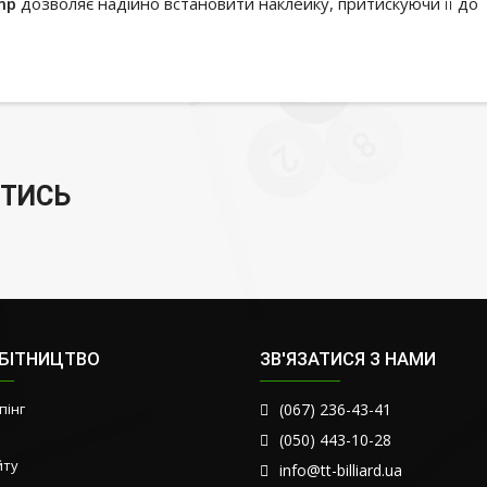
mp
дозволяє надійно встановити наклейку, притискуючи її до
ТИСЬ
ОБІТНИЦТВО
ЗВ'ЯЗАТИСЯ З НАМИ
пінг
(067) 236-43-41
(050) 443-10-28
йту
info@tt-billiard.ua