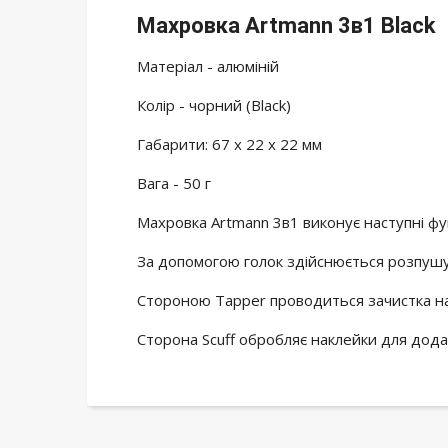
Махровка Artmann 3в1 Black
Матеріал - алюміній
Колір - чорний (Black)
Габарити: 67 х 22 х 22 мм
Вага - 50 г
Махровка Artmann 3в1 виконує наступні фун
За допомогою голок здійснюється розпушу
Стороною Tapper проводиться зачистка на
Сторона Scuff обробляє наклейки для дода