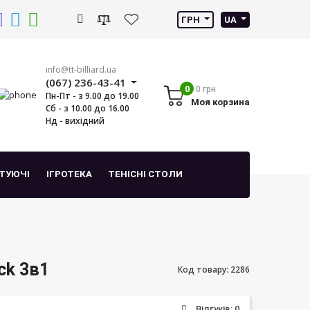
ГРН
UA
info@tt-billiard.ua
(067) 236-43-41
0
0 грн
Пн-Пт - з 9.00 до 19.00
Моя корзина
Сб - з 10.00 до 16.00
Нд - вихідний
ТУЮЧІ
ІГРОТЕКА
ТЕНІСНІ СТОЛИ
ck 3в1
Код товару: 2286
Відгуків: 0