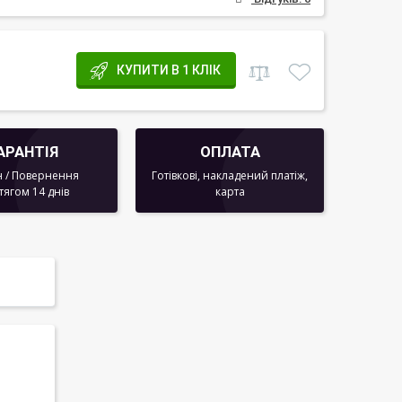
КУПИТИ В 1 КЛІК
АРАНТІЯ
ОПЛАТА
 / Повернення
Готівкові, накладений платіж,
тягом 14 днів
карта