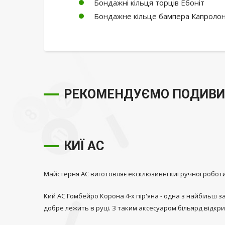
Бондажні кільця торців Ебоніт
Бондажне кільце бампера Капроло
РЕКОМЕНДУЄМО ПОДИВИ
КИЇ АС
Майстерня АС виготовляє ексклюзивні киї ручної роботи.
Кий АС Гомбейро Корона 4-х пір'яна - одна з найбільш 
добре лежить в руці. З таким аксесуаром більярд відкри