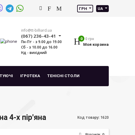
ГРН
UA
info@tt-billiard.ua
(067) 236-43-41
0
0 грн
Пн-Пт - з 9.00 до 19.00
Моя корзина
Сб - з 10.00 до 16.00
Нд - вихідний
ТУЮЧІ
ІГРОТЕКА
ТЕНІСНІ СТОЛИ
а 4-х пір'яна
Код товару: 1620
Відгуків: 0