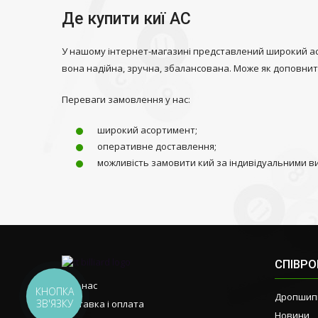
Де купити киї АС
У нашому інтернет-магазині представлений широкий асо
вона надійна, зручна, збалансована. Може як доповнити
Переваги замовлення у нас:
широкий асортимент;
оперативне доставлення;
можливість замовити кий за індивідуальними в
СПІВР
Про нас
КНОПКА
Дропшип
ЗВ'ЯЗКУ
Доставка і оплата
Новини