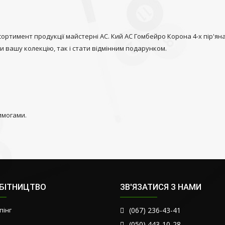
ртимент продукції майстерні АС. Кий АС Гомбейро Корона 4-х пір'ян
 вашу колекцію, так і стати відмінним подарунком.
имогами.
ОБІТНИЦТВО
ЗВ'ЯЗАТИСЯ З НАМИ
пінг
(067) 236-43-41
(050) 443-10-28