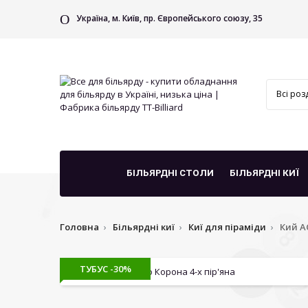
Україна, м. Київ, пр. Європейського союзу, 35
БІЛЬЯРДНІ СТОЛИ
БІЛЬЯРДНІ КИЇ
Головна
Більярдні киї
Киї для піраміди
Кий А
ТУБУС -30%