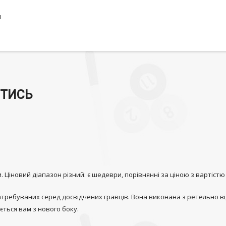
н
ТИСЬ
 Ціновий діапазон різний: є шедеври, порівнянні за ціною з вартістю 
затребуваних серед досвідчених гравців. Вона виконана з ретельно ві
ється вам з нового боку.