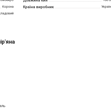
Довжина кия
Корона
Країна виробник
Украї
кладовий
ір'яна
аль