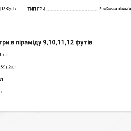
в|12 Футів
ТИП ГРИ
Російська пірамі
и в піраміду 9,10,11,12 футів
 1шт
859) 2шт
шт
шт