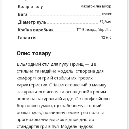
Колір столу
махагоні/на вибір
Вага
695кг
Діаметр куль
57,2мм
Країна виробник
ТТ-Більярд, Україна
Гарантія
12 міс
Опис товару
Більярдний стіл для пулу Принц — це
стильна та надійна модель, створена для
комфортної гри й стабільних ігрових
характеристик. Стіл виготовлений з масиву
натурального ясеня та оснащений ігровим
полем на натуральній ардезії з професійною
бортовою гумою, що забезпечує точний
розкат куль, правильну геометрію поля та
прогнозований відскок відповідно до
стандартів гри в пул. Модель чудово