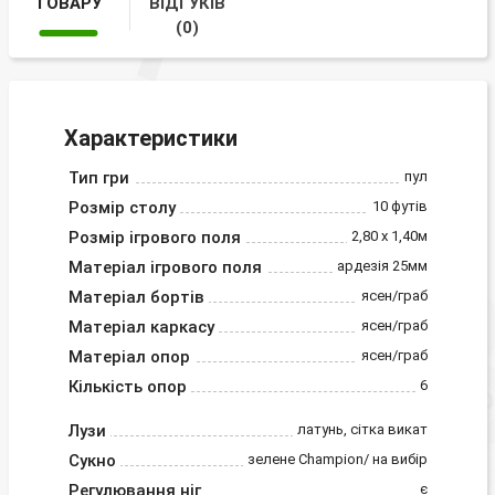
ТОВАРУ
ВІДГУКІВ
(0)
Характеристики
Тип гри
пул
Розмір столу
10 футів
Розмір ігрового поля
2,80 х 1,40м
Матеріал ігрового поля
ардезія 25мм
Матеріал бортів
ясен/граб
Матеріал каркасу
ясен/граб
Матеріал опор
ясен/граб
Кількість опор
6
Лузи
латунь, сітка викат
Сукно
зелене Champion/ на вибір
Регулювання ніг
є