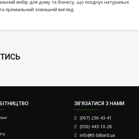
альний вибір для дому та бізнесу, що поєднує натуральні
 та преміальний зовнішній вигляд.
ТИСЬ
ОБІТНИЦТВО
ЗВ'ЯЗАТИСЯ З НАМИ
пінг
(067) 236-43-41
(050) 443-10-28
йту
info@tt-billiard.ua