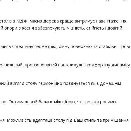
д столів з МДФ, масив дерева краще витримує навантаження,
 й опори з ясеня забезпечують міцність, стійкість і довгий
арантує ідеальну геометрію, рівну поверхню та стабільні ігрові
правильний, прогнозований відскок куль і комфортну динаміку
чний вигляд столу гармонійно поєднується як з домашнім
стю. Оптимальний баланс між ціною, якістю та ігровими
ня. Можливість адаптації столу під Ваш стиль та приміщення: