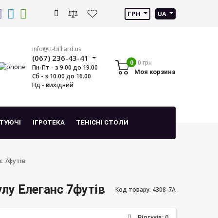
ГРН
UA
info@tt-billiard.ua
(067) 236-43-41
0
0 грн
Пн-Пт - з 9.00 до 19.00
Моя корзина
Сб - з 10.00 до 16.00
Нд - вихідний
ТУЮЧІ
ІГРОТЕКА
ТЕНІСНІ СТОЛИ
с 7футів
улу Елеганс 7футів
Код товару: 4308-7A
Відгуків: 0