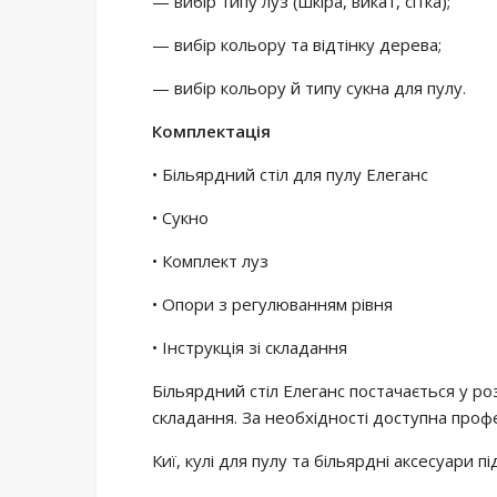
— вибір типу луз (шкіра, викат, сітка);
— вибір кольору та відтінку дерева;
— вибір кольору й типу сукна для пулу.
Комплектація
• Більярдний стіл для пулу Елеганс
• Сукно
• Комплект луз
• Опори з регулюванням рівня
• Інструкція зі складання
Більярдний стіл Елеганс постачається у ро
складання. За необхідності доступна профе
Киї, кулі для пулу та більярдні аксесуари