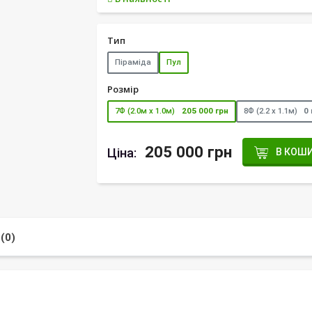
Тип
Піраміда
Пул
Розмір
7Ф (2.0м х 1.0м)
205 000 грн
8Ф (2.2 х 1.1м)
0 
205 000 грн
Ціна:
В КОШ
(0)