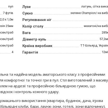
пул
Лузи
латунь, сітка вик
7 футів
Сукно
зелене Champion/ на виб
2,0 х 1,0м
Регулювання ніг
езія 25мм
Колір столу
махагоні/на виб
ясен/граб
Вага
285
ясен/граб
Діаметр куль
57,2м
ясен/граб
Країна виробник
ТТ-Більярд, Украї
4
Гарантія
12м
ильна та надійна модель аматорського класу з професійними
я комфортної та точної гри в пул. Стіл виготовлений з масиву
олем на ардезії та професійною більярдною гумою, що
 відскок і контроль кожного удару.
омашнього використання (квартира, будинок, дача, ігрова
(більярдні клуби, бари, лаунж-зони, готелі, зони відпочинку).