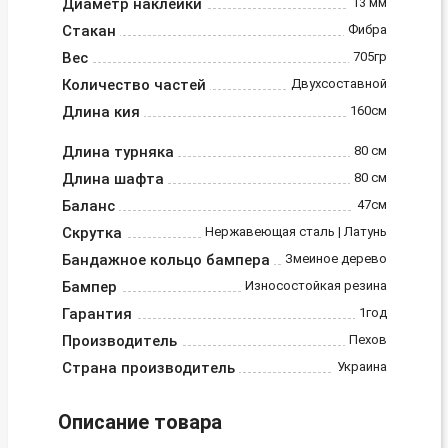
Диаметр наклейки
13 мм
Стакан
Фибра
Вес
705гр
Количество частей
Двухсоставной
Длина кия
160см
Длина турняка
80 см
Длина шафта
80 см
Баланс
47см
Скрутка
Нержавеющая сталь | Латунь
Бандажное кольцо бампера
Змеиное дерево
Бампер
Износостойкая резина
Гарантия
1год
Производитель
Пехов
Страна производитель
Украина
Описание товара