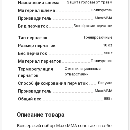
Назначения шлема
Защита головы от травм
Материал шлема
Полиуретан
Производитель
MaxxMMA
Вид перчаток
Боксёрские перчатки
Тип перчаток
Тренировочные
Размер перчаток
10 oz
Вес перчаток
560 г
Материал перчаток
Полиуретан
Терморегуляция
С вентиляционными
отверстиями
перчаток
Способ фиксирования перчаток
Липучка
Производитель
MaxxMMA
Общий вес
885 г
Описание товара
Боксёрский набор MaxxMMA сочетает в себе