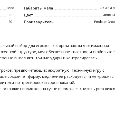
Мел
Габариты мела
3 × 3 × 3 
1 шт
Цвет
Зелены
80 г
Производитель
Predator Gro
нальный выбор для игроков, которым важны максимальная
е жесткой структуре, мел обеспечивает плотное и стабильное
уверенно выполнять точные удары и контролировать
гроков, предпочитающих аккуратную, техничную игру с
ше сохраняет форму, медленнее расходуется и не крошится
длительных тренировок и соревнований.
 оставляет излишков на сукне и помогает снизить риск кикс