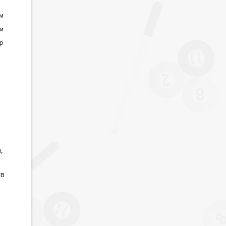
см
й
up
,
ов